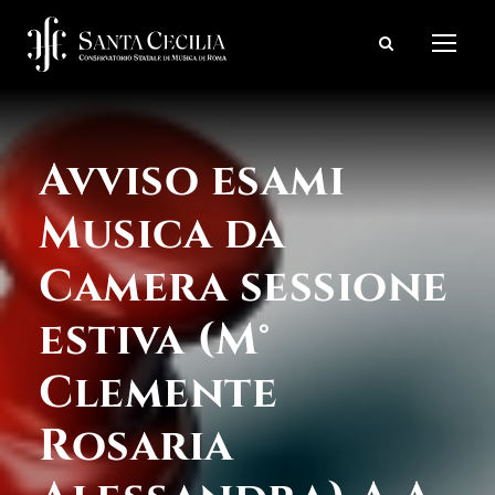
Avviso esami
Musica da
Camera sessione
estiva (M°
Clemente
Rosaria