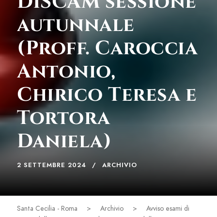
DISCAM sessione
autunnale
(Proff. Caroccia
Antonio,
Chirico Teresa e
Tortora
Daniela)
2 SETTEMBRE 2024
ARCHIVIO
Santa Cecilia - Roma
>
Archivio
>
Avviso esami di