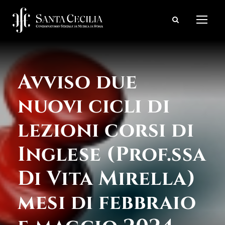
Avviso due
nuovi cicli di
lezioni corsi di
Inglese (Prof.ssa
Di Vita Mirella)
mesi di febbraio