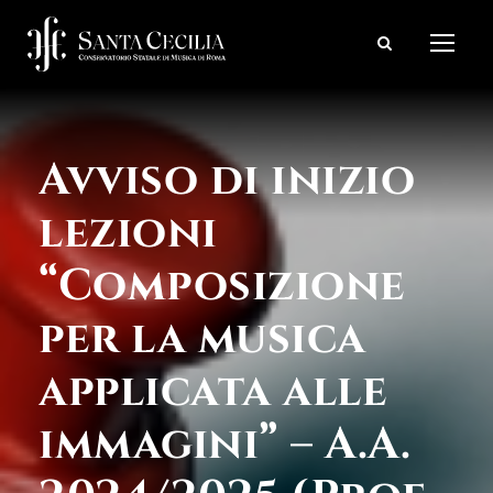
Avviso di inizio
lezioni
“Composizione
per la musica
applicata alle
immagini” – A.A.