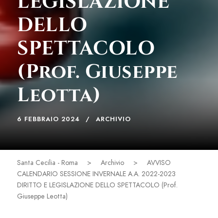
LEGISLAZIONE
DELLO
SPETTACOLO
(Prof. Giuseppe
Leotta)
6 FEBBRAIO 2024
ARCHIVIO
Santa Cecilia - Roma
>
Archivio
>
AVVISO
CALENDARIO SESSIONE INVERNALE A.A. 2022-2023
DIRITTO E LEGISLAZIONE DELLO SPETTACOLO (Prof.
Giuseppe Leotta)