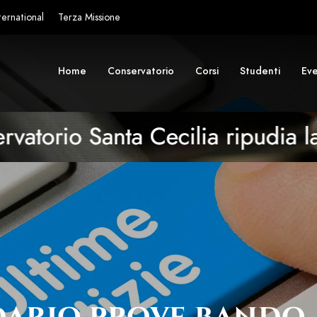
ternational
Terza Missione
Home
Conservatorio
Corsi
Studenti
Eve
dario prove band