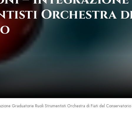
tisti Orchestra di
io
azione Graduatorie Ruoli Strumentisti Orchestra di Fiati del Conservatorio