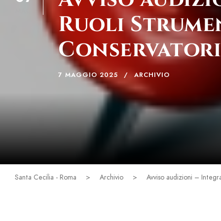
MAG
Ruoli Strumen
Conservator
7 MAGGIO 2025
ARCHIVIO
Santa Cecilia - Roma
>
Archivio
>
Avviso audizioni – Integr