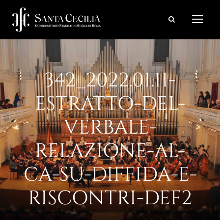
342_2022.01.11-
ESTRATTO-DEL-
VERBALE-
RELAZIONE-AL-
CA-SU-DIFFIDA-E-
RISCONTRI-DEF2