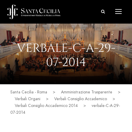
VERBALE-C-A-29-
07-2014
Santa Cecilia - Roma
>
Amministrazione Trasparente
>
Verbali Organi
>
Verbali Consiglio Accademico
>
Verbali Consiglio Accademico 2014
>
verbale-C-A-29-
07-2014