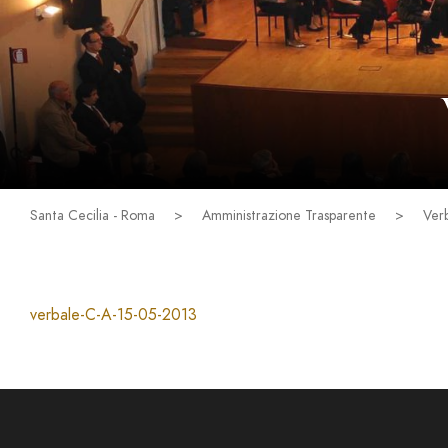
Santa Cecilia - Roma
>
Amministrazione Trasparente
>
Verb
verbale-C-A-15-05-2013