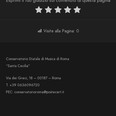
Esprimi il tuo giudizio sul contenuto di questa pagina
Visite alla Pagina:
0
Conservatorio Statale di Musica di Roma
“Santa Cecilia”
Via dei Greci, 18 – 00187 – Roma
T. +39 0636096720
PEC: conservatorioroma@postecert.it