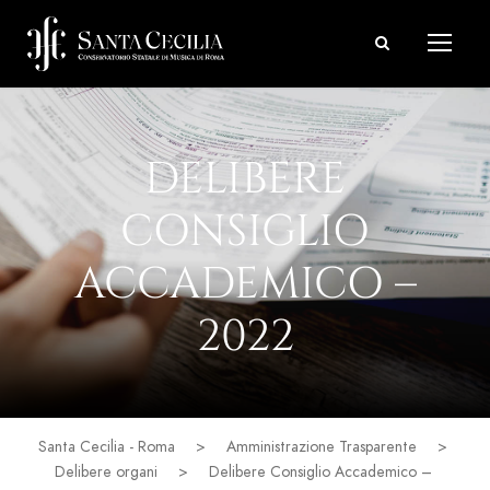
DELIBERE
CONSIGLIO
ACCADEMICO –
2022
Santa Cecilia - Roma
>
Amministrazione Trasparente
>
Delibere organi
>
Delibere Consiglio Accademico –