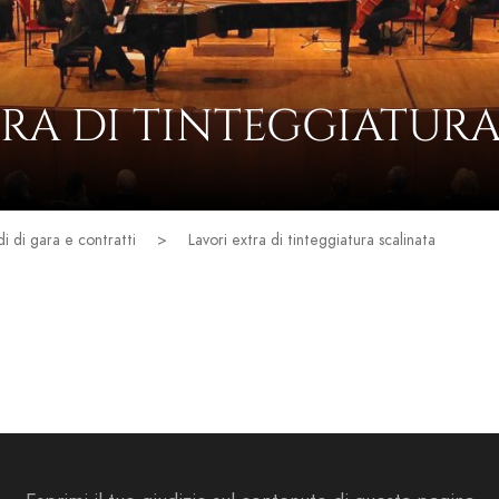
TRA DI TINTEGGIATURA
i di gara e contratti
>
Lavori extra di tinteggiatura scalinata