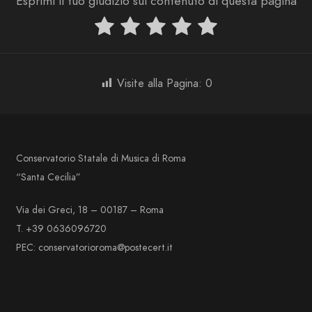
Esprimi il tuo giudizio sul contenuto di questa pagina
Visite alla Pagina:
0
Conservatorio Statale di Musica di Roma
“Santa Cecilia”
Via dei Greci, 18 – 00187 – Roma
T. +39 0636096720
PEC: conservatorioroma@postecert.it