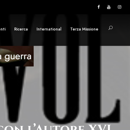
nti
Ricerca
International
Terza Missione
on l’Autore XVI