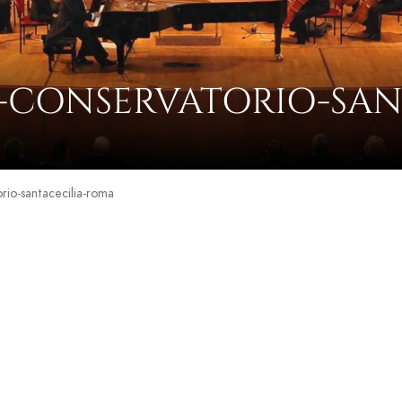
I-CONSERVATORIO-SAN
rio-santacecilia-roma