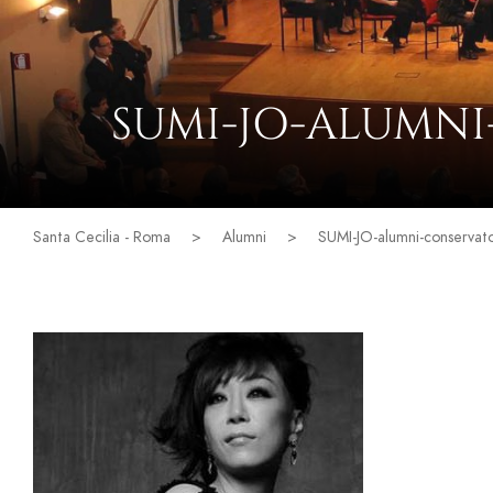
SUMI-JO-ALUMN
Santa Cecilia - Roma
>
Alumni
>
SUMI-JO-alumni-conservato