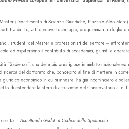
Diritto Privato Europeo
dell’
Università “Sapienza” di Roma
, 
 Master (Dipartimento di Scienze Giuridiche, Piazzale Aldo Moro) s
apporti tra diritto, arti e nuove tecnologie, programmati tra luglio 
randi, studenti del Master e professionisti del settore – affronter
olo ed ospiteranno il contributo di accademici, giuristi e operator
sità “Sapienza”, una delle più prestigiose in ambito nazionale ed 
 di ricerca del dottorato che, concepito al fine di mettere in corre
a giuridico-economico in cui si innesta, ha già incominciato a soll
etto di estendere la sfera di attrazione del Conservatorio al di fu
, ore 15 –
Aspettando Godot: il Codice dello Spettacolo