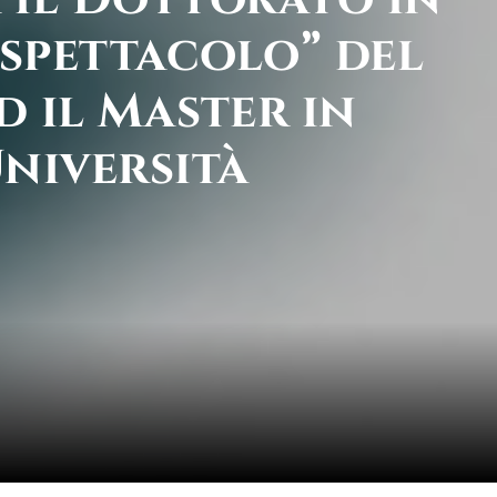
 spettacolo” del
d il Master in
Università