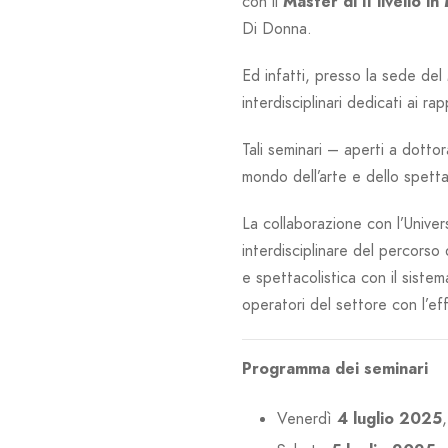
con il
Master di II livello in
Di Donna.
Ed infatti, presso la sede del
interdisciplinari dedicati ai r
Tali seminari – aperti a dotto
mondo dell’arte e dello spettac
La collaborazione con l’Univer
interdisciplinare del percorso
e spettacolistica con il sistem
operatori del settore con l’eff
Programma dei seminari
Venerdì
4 luglio 2025