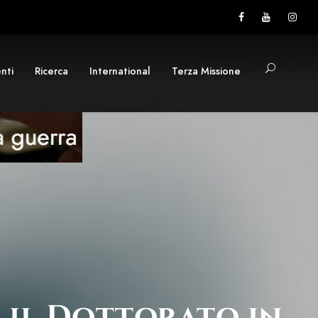
nti
Ricerca
International
Terza Missione
 il Dottorato in