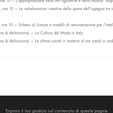
 ore 10 –
L’appropriazione nelle arti figurative e nella musica: orig
, ore 15 –
Le rielaborazioni creative delle opere dell’ingegno tra in
, ore 10 –
Schemi di licenze e modelli di remunerazione per l’intell
via di definizione) –
La Cultura del Made in Italy
via di definizione) –
Le ultime novità in materia di tax credit in a
Esprimi il tuo giudizio sul contenuto di questa pagina