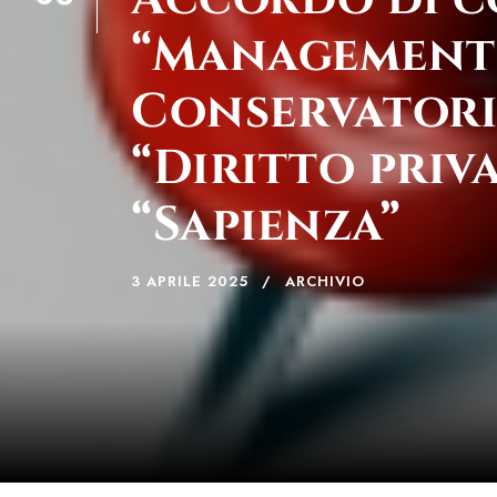
APR
“Management d
Conservatorio
“Diritto priv
“Sapienza”
3 APRILE 2025
ARCHIVIO