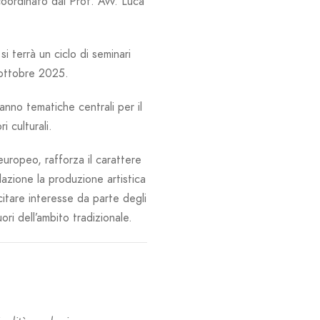
coordinato dal Prof. Avv. Luca
i terrà un ciclo di seminari
e ottobre 2025.
anno tematiche centrali per il
i culturali.
europeo, rafforza il carattere
lazione la produzione artistica
ecitare interesse da parte degli
ori dell’ambito tradizionale.