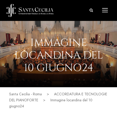
IMMAGINE
LOCANDINA DEL
10 GIUGNO24
Santa Cecilia - Roma
>
ACCORDATURA E TECNOLOGIE
DEL PIANOFORTE
>
Immagine locandina del 10
giugno24