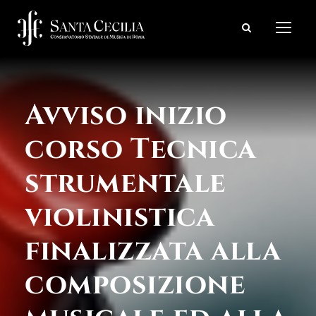
Avviso inizio
corso Tecnica
strumentale
violinistica
finalizzata alla
composizione