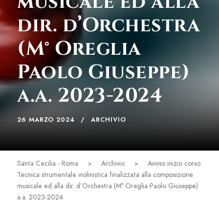
musicale ed alla
dir. d’Orchestra
(M° Oreglia
Paolo Giuseppe)
a.a. 2023-2024
26 MARZO 2024
ARCHIVIO
Santa Cecilia - Roma
>
Archivio
>
Avviso inizio corso
Tecnica strumentale violinistica finalizzata alla composizione
musicale ed alla dir. d’Orchestra (M° Oreglia Paolo Giuseppe)
a.a. 2023-2024