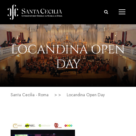
LOCANDINA OPEN
DAY
Santa Cecilia - Roma
> >
Locandina Open Day