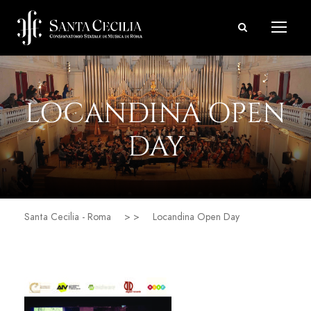
LOCANDINA OPEN
DAY
Santa Cecilia - Roma
> >
Locandina Open Day