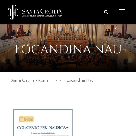
LOCANDINA NAU
Santa Cecilia - Roma
> >
Locandina Nau