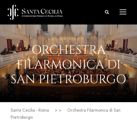
ORCHESTRA
FILARMONICA DI
SAN PIETROBURGO
Santa Cecilia - Roma
> >
Orchestra Filarmonica di San
Pietroburgo