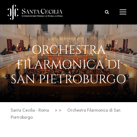
ORCHESTRA
FILARMONICA DI
SAN PIETROBURGO
Santa Cecilia - Roma
> >
Orchestra Filarmonica di San
Pietroburgo