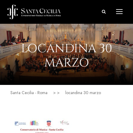
LOCANDINA 30
MARZO
Santa Cecilia - Roma
> >
locandina 30 marzo