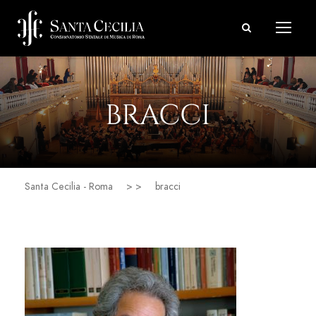
BRACCI
Santa Cecilia - Roma
> >
bracci