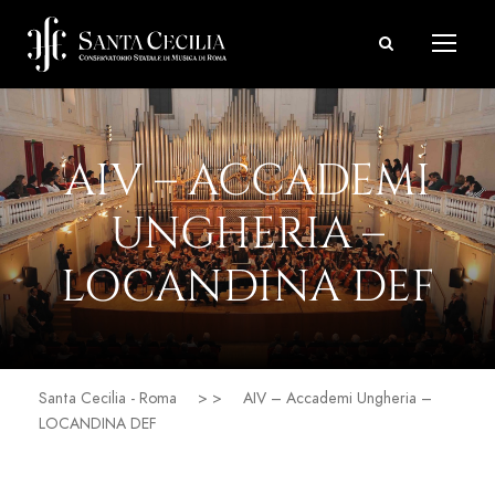
AIV – ACCADEMI
UNGHERIA –
LOCANDINA DEF
Santa Cecilia - Roma
> >
AIV – Accademi Ungheria –
LOCANDINA DEF