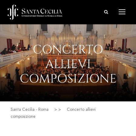
CONCERTO
ALLIEVI
COMPOSIZIONE
Santa Cecilia - Roma
> >
Concerto allievi
composizione