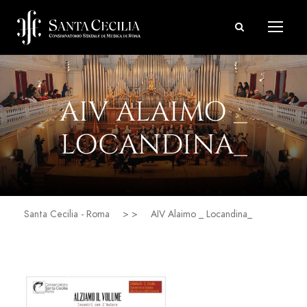
AIV ALAIMO _
LOCANDINA_
Santa Cecilia - Roma
> >
AIV Alaimo _ Locandina_