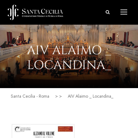
AIV ALAIMO _
LOCANDINA_
Santa Cecilia - Roma
> >
AIV Alaimo _ Locandina_