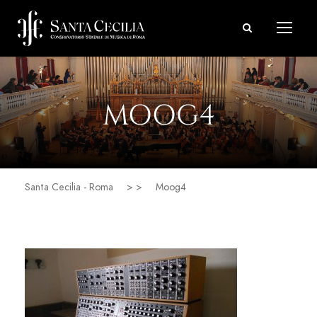
MOOG4
Santa Cecilia - Roma
> >
Moog4