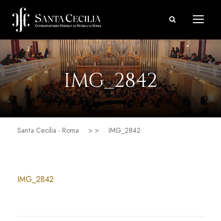
IMG_2842
Santa Cecilia - Roma
> >
IMG_2842
IMG_2842