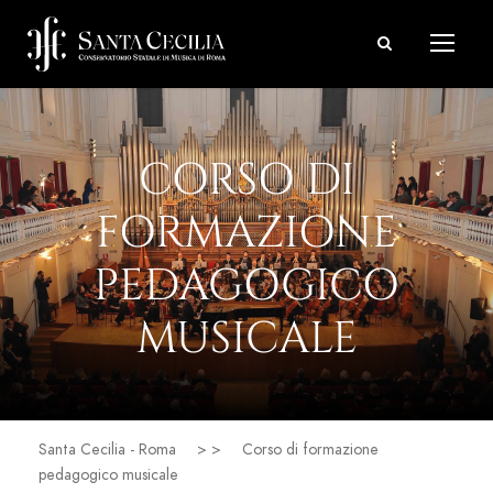
CORSO DI
FORMAZIONE
PEDAGOGICO
MUSICALE
Santa Cecilia - Roma
> >
Corso di formazione
pedagogico musicale