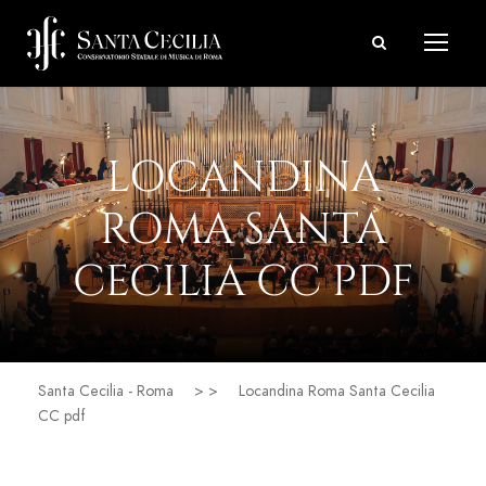
LOCANDINA
ROMA SANTA
CECILIA CC PDF
Santa Cecilia - Roma
> >
Locandina Roma Santa Cecilia
CC pdf