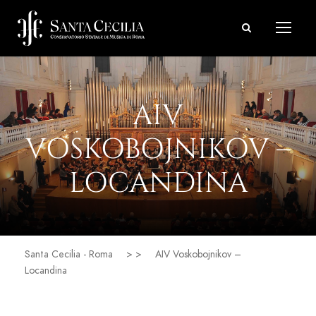
AIV
VOSKOBOJNIKOV –
LOCANDINA
Santa Cecilia - Roma
> >
AIV Voskobojnikov –
Locandina