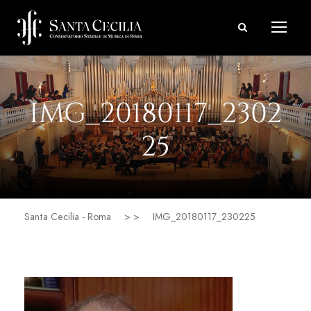
IMG_20180117_2302
25
Santa Cecilia - Roma
> >
IMG_20180117_230225