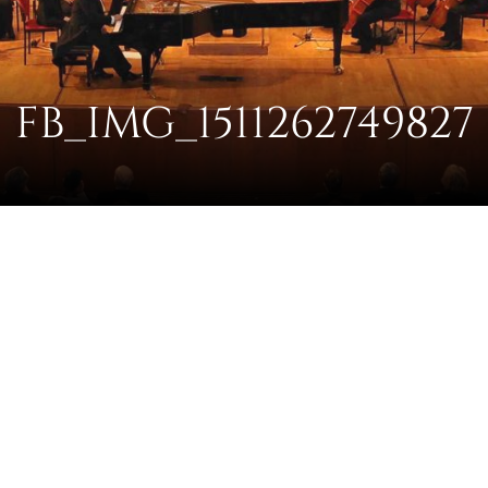
FB_IMG_1511262749827