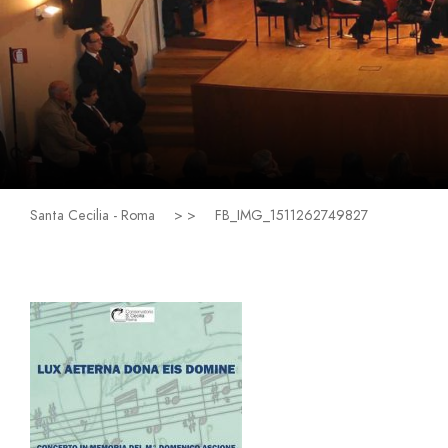
Santa Cecilia - Roma
> >
FB_IMG_1511262749827