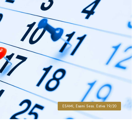
ESAMI
,
Esami Sess. Estiva 19/20