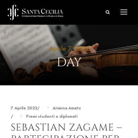
Aprile 7, 2022
DAY
7 Aprile 2022
•
Arianna Amato
•
Premi studenti e diplomati
SEBASTIAN ZAGAME –