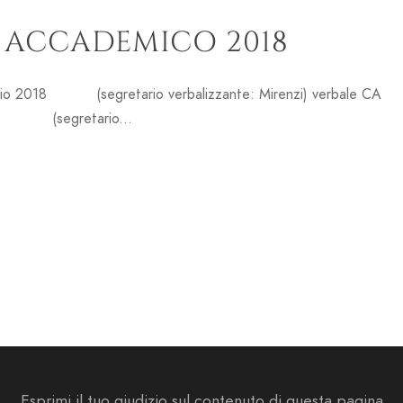
O ACCADEMICO 2018
aio 2018 (segretario verbalizzante: Mirenzi) verbale CA
egretario...
Esprimi il tuo giudizio sul contenuto di questa pagina