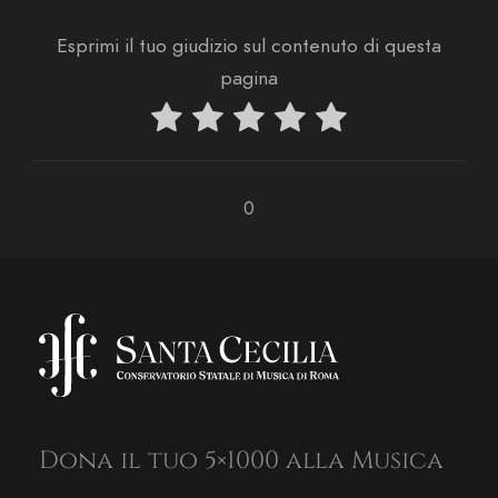
i
s
t
o
Esprimi il tuo giudizio sul contenuto di questa
t
a
n
e
pagina
.
e
N
a
v
i
g
0
a
z
i
o
n
e
Dona il tuo 5×1000 alla Musica