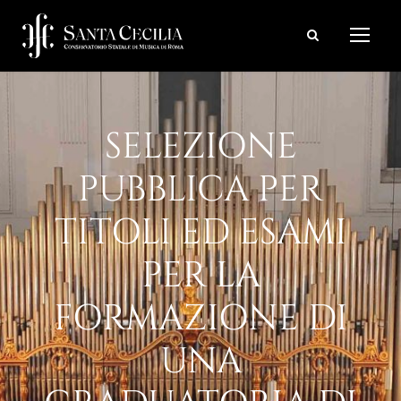
SELEZIONE
PUBBLICA PER
TITOLI ED ESAMI
PER LA
FORMAZIONE DI
UNA