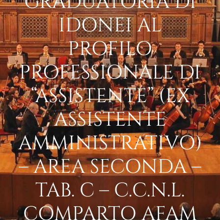
GRADUATORIA DI
IDONEI AL
PROFILO
PROFESSIONALE DI
“ASSISTENTE” (EX
ASSISTENTE
AMMINISTRATIVO)
– AREA SECONDA –
TAB. C – C.C.N.L.
COMPARTO AFAM