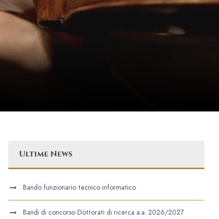
Ultime News
Bando funzionario tecnico informatico
Bandi di concorso Dottorati di ricerca a.a. 2026/2027