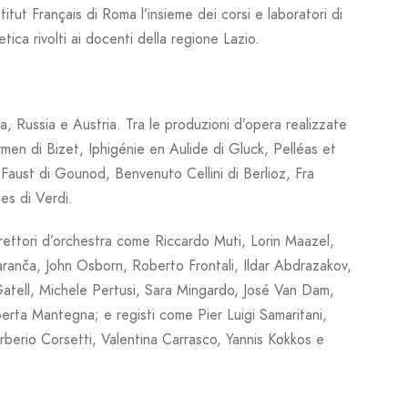
itut Français di Roma l’insieme dei corsi e laboratori di
ica rivolti ai docenti della regione Lazio.
a, Russia e Austria. Tra le produzioni d’opera realizzate
rmen di Bizet, Iphigénie en Aulide di Gluck, Pelléas et
aust di Gounod, Benvenuto Cellini di Berlioz, Fra
es di Verdi.
 direttori d’orchestra come Riccardo Muti, Lorin Maazel,
ranča, John Osborn, Roberto Frontali, Ildar Abdrazakov,
Gatell, Michele Pertusi, Sara Mingardo, José Van Dam,
oberta Mantegna; e registi come Pier Luigi Samaritani,
arberio Corsetti, Valentina Carrasco, Yannis Kokkos e