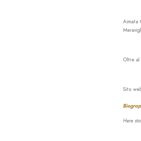
Aïmata G
Meravigl
Oltre al
Sito we
Biogra
Here sta