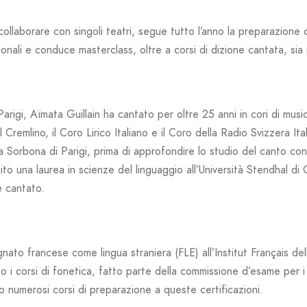
collaborare con singoli teatri, segue tutto l’anno la preparazione 
ionali e conduce masterclass, oltre a corsi di dizione cantata, sia
arigi, Aïmata Guillain ha cantato per oltre 25 anni in cori di music
 Cremlino, il Coro Lirico Italiano e il Coro della Radio Svizzera Ita
a Sorbona di Parigi, prima di approfondire lo studio del canto con
to una laurea in scienze del linguaggio all’Università Stendhal di
e cantato.
nato francese come lingua straniera (FLE) all’Institut Français d
o i corsi di fonetica, fatto parte della commissione d’esame per 
 numerosi corsi di preparazione a queste certificazioni.