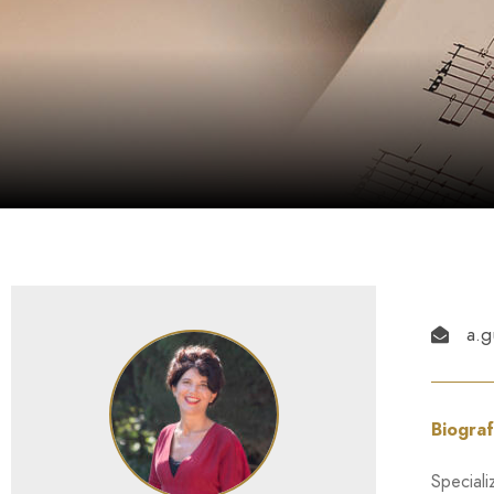
a.g
Biograf
Speciali