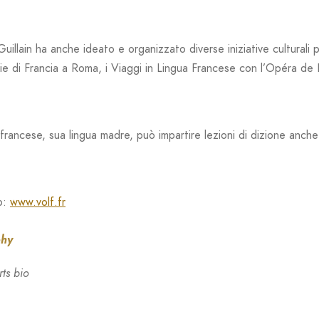
uillain ha anche ideato e organizzato diverse iniziative culturali p
ie di Francia a Roma, i Viaggi in Lingua Francese con l’Opéra de Par
 francese, sua lingua madre, può impartire lezioni di dizione anche
b:
www.volf.fr
phy
rts bio