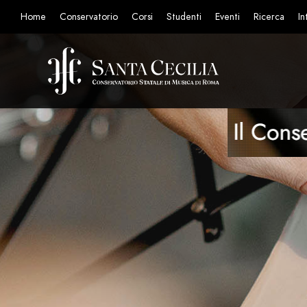
Home
Conservatorio
Corsi
Studenti
Eventi
Ricerca
In