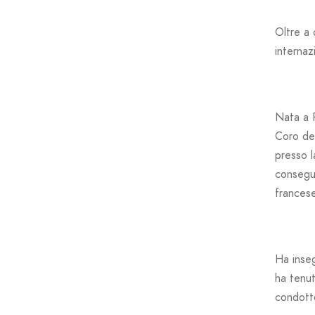
Oltre a 
internaz
Nata a P
Coro del
presso l
consegui
frances
Ha inseg
ha tenut
condotto