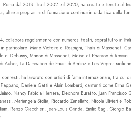
di Roma dal 2013. Tra il 2002 e il 2020, ha creato e tenuto all’Inst
a, oltre a programmi di formazione continua in didattica della fonet
, collabora regolarmente con numerosi teatri, soprattutto in Itali
 in particolare: Marie-Victoire di Respighi, Thaïs di Massenet, Ca
e di Debussy, Manon di Massenet, Moïse et Pharaon di Rossini, F
di Auber, La Damnation de Faust di Berlioz e Les Vêpres sicilienn
i contesti, ha lavorato con artisti di fama internazionale, tra cui
 Pappano, Daniele Gatti e Alain Lombard, cantanti come Elīna Ga
laimo, Nancy Fabiola Herrera, Eleonora Buratto, Juan Francisco 
nassi, Mariangela Sicilia, Riccardo Zanellato, Nicola Ulivieri e R
lliam, Renzo Giacchieri, Jean-Louis Grinda, Emilio Sagi, Giorgio B
i.