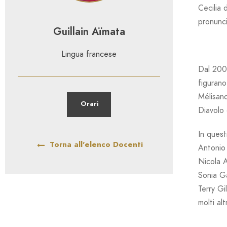
Cecilia 
pronunci
Guillain Aïmata
Lingua francese
Dal 2004
figurano
Mélisand
Orari
Diavolo 
In quest
Torna all'elenco Docenti
Antonio
Nicola A
Sonia Ga
Terry Gi
molti altr