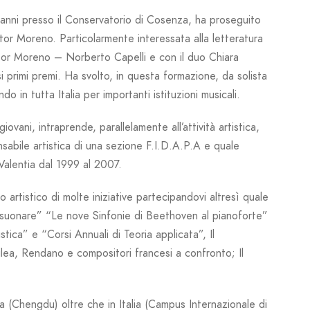
i presso il Conservatorio di Cosenza, ha proseguito
tor Moreno. Particolarmente interessata alla letteratura
ctor Moreno – Norberto Capelli e con il duo Chiara
si primi premi. Ha svolto, in questa formazione, da solista
o in tutta Italia per importanti istituzioni musicali.
iovani, intraprende, parallelamente all’attività artistica,
sabile artistica di una sezione F.I.D.A.P.A e quale
Valentia dal 1999 al 2007.
artistico di molte iniziative partecipandovi altresì quale
i suonare” “Le nove Sinfonie di Beethoven al pianoforte”
tica” e “Corsi Annuali di Teoria applicata”
,
Il
lea, Rendano e compositori francesi a confronto
;
Il
a (Chengdu) oltre che in Italia (Campus Internazionale di