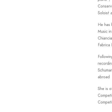
Conserv
Soloist 
He has h
Music in
Chiancia
Fabrica
Followin
recordi
Schuman
abroad
She is o
Competit
Competi