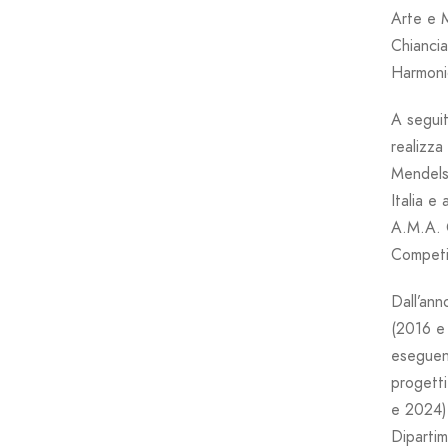
Arte e M
Chiancia
Harmoni
A seguit
realizza
Mendelss
Italia e
A.M.A. C
Competi
Dall’ann
(2016 e 
eseguend
progett
e 2024).
Dipartim