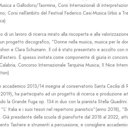
usica a Gallodoro/Taormina, Corsi Internazionali di interpretazio
no; Corsi nell’ambito del Festival Federico Cesi-Musica Urbis a Tre
ca)
o di un lavoro di ricerca mirato alla riscoperta e alla valorizzazio
 un progetto discografico,
“Donne nella musica, musica per le do
hon e Clara Schumann. Il cd è stato presentato e accolto con n
 all’estero. È spesso invitata come componente di giuria in concorsi 
alabria; Concorso Internazionale Tarquinia Musica;
II
Nice Intern
tion
)
o accademico 2013/14 insegna al conservatorio Santa Cecilia di R
2019), ha partecipato ad un progetto di ricerca e produzione ar
o la Grande Fuga op. 134 in duo con la pianista Stella Quadrini. I
i
“
L’
Italia
e
i suoi tesori nel repertorio pianistico”
(anno 2018), “
B
 Già presidente della scuola di pianoforte dal 2018 al 2022, att
ento Tastiere e strumenti a percussione, e consigliere accademic