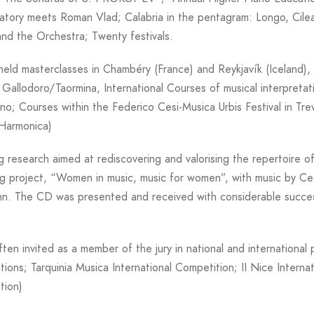
atory meets Roman Vlad; Calabria in the pentagram: Longo, Ci
and the Orchestra; Twenty festivals.
eld masterclasses in Chambéry (France) and Reykjavík (Iceland), a
 Gallodoro/Taormina, International Courses of musical interpretati
no; Courses within the Federico Cesi-Musica Urbis Festival in Trev
 Harmonica)
g research aimed at rediscovering and valorising the repertoire
ng project, “Women in music, music for women”, with music by C
n. The CD was presented and received with considerable success
ften invited as a member of the jury in national and internationa
ions; Tarquinia Musica International Competition; II Nice Internat
tion)