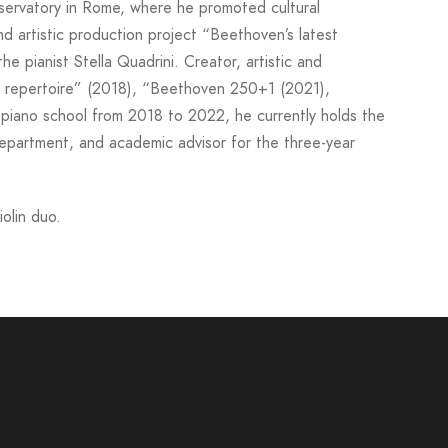
servatory in Rome, where he promoted cultural
nd artistic production project “Beethoven’s
latest
 pianist Stella Quadrini. Creator, artistic and
ano repertoire” (2018), “Beethoven 250+1 (2021),
piano school from 2018 to 2022, he currently holds the
epartment, and academic advisor for the three-year
iolin duo.