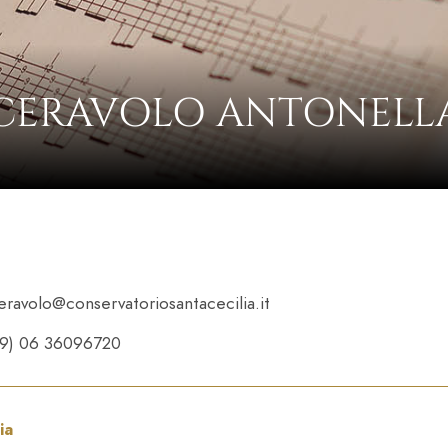
CERAVOLO ANTONELL
eravolo@conservatoriosantacecilia.it
39) 06 36096720
ia