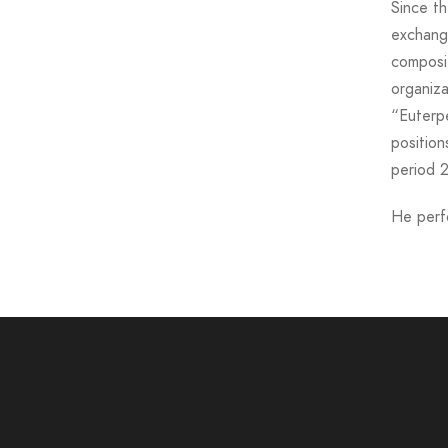
Since t
exchange
composit
organiza
“Euterp
positio
period 
He perfo