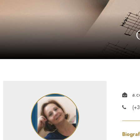
a.c
(+
Biograf