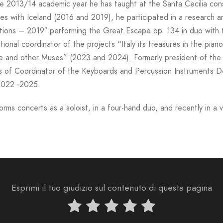
he 2013/14 academic year he has taught at the Santa Cecilia con
s with Iceland (2016 and 2019), he participated in a research a
ions – 2019″ performing the Great Escape op. 134 in duo with the
tional coordinator of the projects “Italy its treasures in the pi
e and other Muses” (2023 and 2024). Formerly president of the 
ns of Coordinator of the Keyboards and Percussion Instruments D
2022 -2025.
rms concerts as a soloist, in a four-hand duo, and recently in a v
Esprimi il tuo giudizio sul contenuto di questa pagina