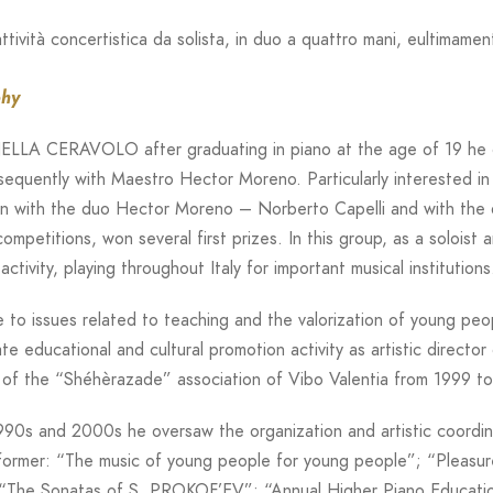
ttività concertistica da solista, in duo a quattro mani, eultimamen
phy
ELLA CERAVOLO
after graduating in piano at the age of 19 he 
equently with Maestro Hector Moreno. Particularly interested in p
n with the duo Hector Moreno – Norberto Capelli and with the du
competitions, won several first prizes. In this group, as a solois
activity, playing throughout Italy for important musical institutions
e to issues related to teaching and the valorization of young people
te educational and cultural promotion activity as artistic director
r of the “Shéhèrazade” association of Vibo Valentia from 1999 t
990s and 2000s he oversaw the organization and artistic coordinat
former: “The music of young people for young people”; “Pleasur
 “The Sonatas of S. PROKOF’EV”; “Annual Higher Piano Educati