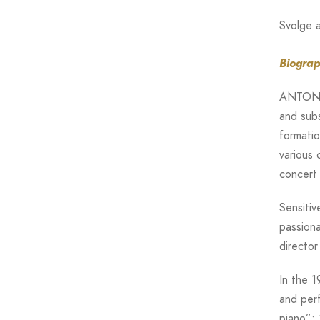
Svolge a
Biogra
ANTON
and subs
formatio
various 
concert 
Sensitiv
passiona
directo
In the 1
and per
piano”;