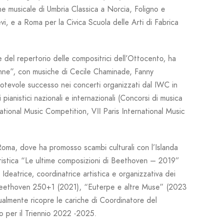
ne musicale di Umbria Classica a Norcia, Foligno e
vi, e a Roma per la Civica Scuola delle Arti di Fabrica
ne del repertorio delle compositrici dell’Ottocento, ha
nne”,
con musiche di Cecile Chaminade, Fanny
otevole successo nei concerti organizzati dal IWC in
pianistici nazionali e internazionali (Concorsi di musica
ational
Music Competition,
VII Paris International Music
oma, dove ha promosso scambi culturali con l’Islanda
tistica
“Le ultime composizioni di Beethoven – 2019”
deatrice, coordinatrice artistica e organizzativa dei
eethoven 250+1
(2021), “
Euterpe e altre Muse
” (2023
ualmente ricopre le cariche di Coordinatore del
o per il Triennio 2022 -2025.