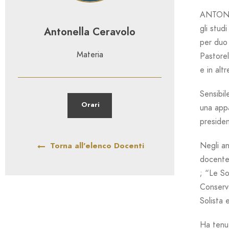
ANTONEL
gli stud
Antonella Ceravolo
per duo 
Materia
Pastorel
e in alt
Sensibil
Orari
una appa
presiden
Negli an
Torna all'elenco Docenti
docente
; “Le So
Conserv
Solista 
Ha tenut