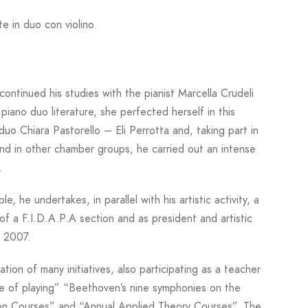
te in duo con violino.
continued his studies with the pianist Marcella Crudeli
iano duo literature, she perfected herself in this
o Chiara Pastorello – Eli Perrotta and, taking part in
t and in other chamber groups, he carried out an intense
.
, he undertakes, in parallel with his artistic activity, a
 of a F.I.D.A.P.A section and as president and artistic
o 2007.
ion of many initiatives, also participating as a teacher
e of playing” “Beethoven’s nine symphonies on the
on Courses” and “Annual Applied Theory Courses”, The