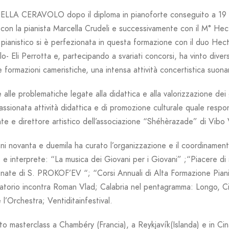
LA CERAVOLO dopo il diploma in pianoforte conseguito a 19 ann
i con la pianista Marcella Crudeli e successivamente con il M° Hec
pianistico si è perfezionata in questa formazione con il duo He
lo- Eli Perrotta e, partecipando a svariati concorsi, ha vinto diver
re formazioni cameristiche, una intensa attività concertistica suonand
e alle problematiche legate alla didattica e alla valorizzazione dei g
ssionata attività didattica e di promozione culturale quale respon
te e direttore artistico dell’associazione “Shéhèrazade” di Vibo 
ni novanta e duemila ha curato l’organizzazione e il coordinamento 
 e interprete:
“La musica dei Giovani per i Giovani” ;“Piacere d
nate di S. PROKOF’EV “; “Corsi Annuali di Alta Formazione Pianis
atorio incontra Roman Vlad; Calabria nel pentagramma: Longo, Ci
e l’Orchestra; Ventiditainfestival
.
o masterclass a Chambéry (Francia), a Reykjavík(Islanda) e in Cin