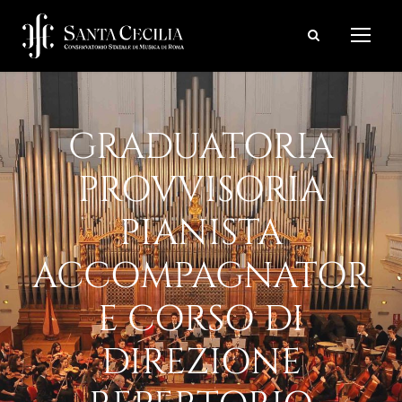
GRADUATORIA
PROVVISORIA
PIANISTA
ACCOMPAGNATOR
E CORSO DI
DIREZIONE