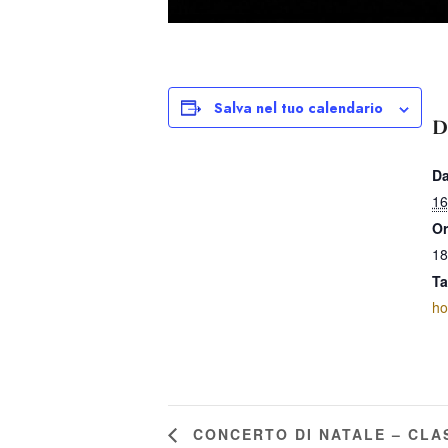
Salva nel tuo calendario
D
Da
16
Or
18
Ta
ho
CONCERTO DI NATALE – CLA