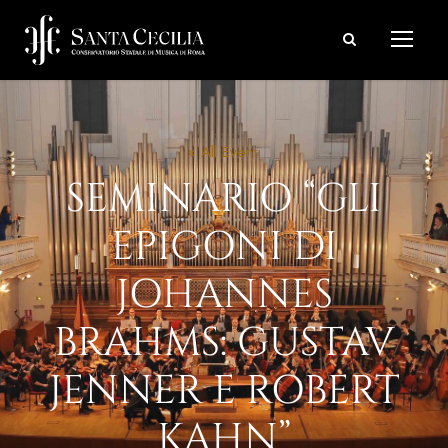
« All Eventi
SEMINARIO “GLI
EPIGONI DI
JOHANNES
BRAHMS: GUSTAV
JENNER E ROBERT
KAHN”