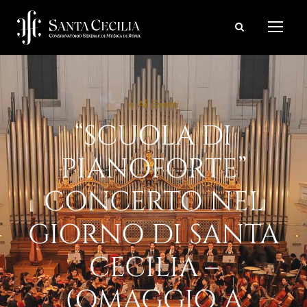
« All Eventi
“SCUOLA DI
PIANOFORTE”
CONCERTO NEL
GIORNO DI SANTA
CECILIA –
(OMAGGIO A