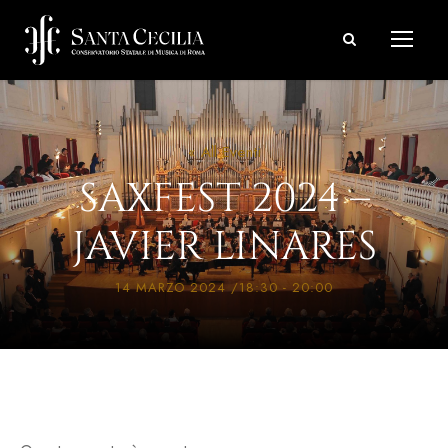
« All Eventi
SAXFEST 2024 –
JAVIER LINARES
14 MARZO 2024 /18:30
-
20:00