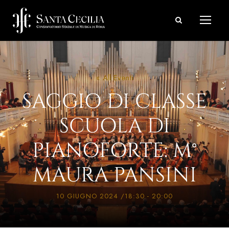
« All Eventi
SAGGIO DI CLASSE
SCUOLA DI
PIANOFORTE: M°
MAURA PANSINI
10 GIUGNO 2024 /18:30
-
20:00