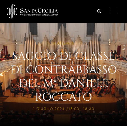
« All Eventi
SAGGIO DI CLASSE
DI CONTRABBASSO
DEL M° DANIELE
ROCCATO
1 GIUGNO 2024 /15:00
-
16:30